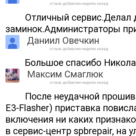
отзыв добавлен неделю назад
Отличный сервис.Делал д
заминок.Администраторы пр
Даниил Овечкин
отзыв добавлен неделю назад
Большое спасибо Никола
Максим Смаглюк
отзыв добавлен неделю назад
После неудачной прошивк
E3-Flasher) приставка повисл
включения ни каких признако
в сервис-центр spbrepair, на у