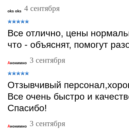
4 сентября
oks oks
Все отлично, цены нормаль
что - объяснят, помогут раз
3 сентября
А
нонимно
Отзывчивый персонал,хоро
Все очень быстро и качест
Спасибо!
3 сентября
А
нонимно