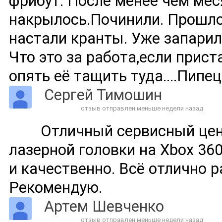
фрибут. После менее чем мес
накрылось.Починили. Прошло
настали кранты. Уже запарил
Что это за работа,если прист
опять её тащить туда....Пипец
Сергей Тимошин
отзыв отправлен меньше недели назад
Отличный сервисный цен
лазерной головки на Xbox 360
и качественно. Всё отлично р
Рекомендую.
Артем Шевченко
отзыв отправлен меньше недели назад