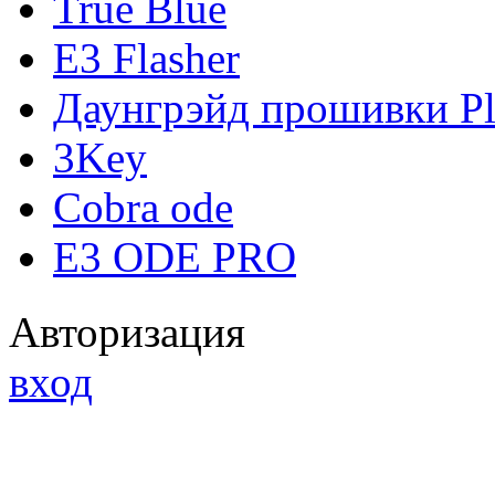
True Blue
E3 Flasher
Даунгрэйд прошивки Pl
3Key
Cobra ode
E3 ODE PRO
Авторизация
вход